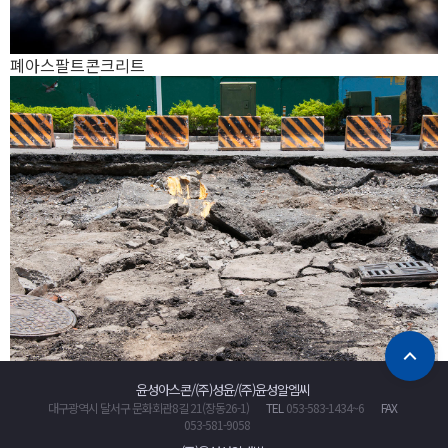
폐아스팔트콘크리트
윤성아스콘/(주)성윤/(주)윤성알엠씨
대구광역시 달서구 문화회관8길 21(장동26-1)
TEL
053-583-1434~6
FAX
053-581-9058