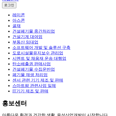
로그인
레미콘
아스콘
골재
건설폐기물 중간처리업
건설기계 대여업
부동산 임대업
소프트웨어 개발 및 솔루션 구축
도로시설물유지보수 관리업
시멘트 및 채움재 운송 대행업
탄소배출권 판매사업
건설폐기물 수집운반업
폐기물 재생 처리업
센서 관련 기기 제조 및 판매
스마트팜 관련사업 일체
IT기기 제조 및 판매
홍보센터
아름다운 환경과 건강한 생활, 윤성산업개발이 시작합니다.