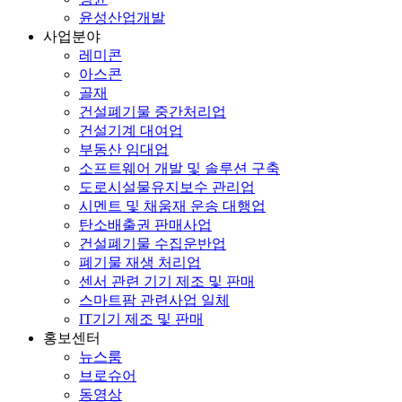
윤성산업개발
사업분야
레미콘
아스콘
골재
건설폐기물 중간처리업
건설기계 대여업
부동산 임대업
소프트웨어 개발 및 솔루션 구축
도로시설물유지보수 관리업
시멘트 및 채움재 운송 대행업
탄소배출권 판매사업
건설폐기물 수집운반업
폐기물 재생 처리업
센서 관련 기기 제조 및 판매
스마트팜 관련사업 일체
IT기기 제조 및 판매
홍보센터
뉴스룸
브로슈어
동영상