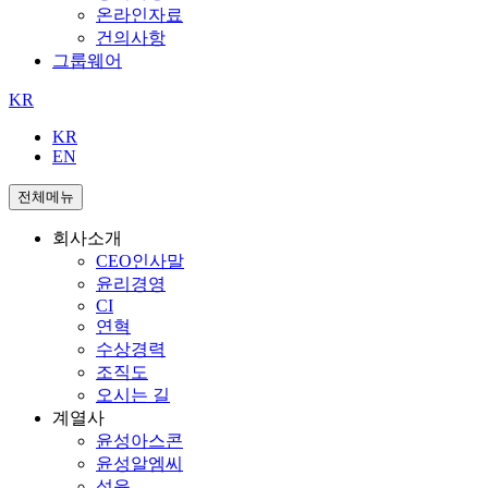
온라인자료
건의사항
그룹웨어
KR
KR
EN
전체메뉴
회사소개
CEO인사말
윤리경영
CI
연혁
수상경력
조직도
오시는 길
계열사
윤성아스콘
윤성알엠씨
성윤