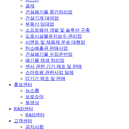
골재
건설폐기물 중간처리업
건설기계 대여업
부동산 임대업
소프트웨어 개발 및 솔루션 구축
도로시설물유지보수 관리업
시멘트 및 채움재 운송 대행업
탄소배출권 판매사업
건설폐기물 수집운반업
폐기물 재생 처리업
센서 관련 기기 제조 및 판매
스마트팜 관련사업 일체
IT기기 제조 및 판매
홍보센터
뉴스룸
브로슈어
동영상
R&D센터
R&D센터
고객센터
공지사항