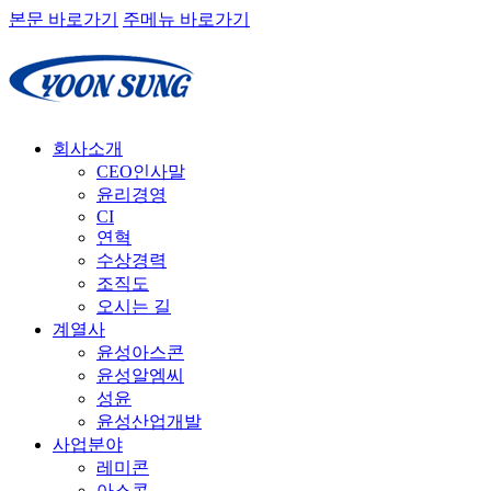
본문 바로가기
주메뉴 바로가기
회사소개
CEO인사말
윤리경영
CI
연혁
수상경력
조직도
오시는 길
계열사
윤성아스콘
윤성알엠씨
성윤
윤성산업개발
사업분야
레미콘
아스콘